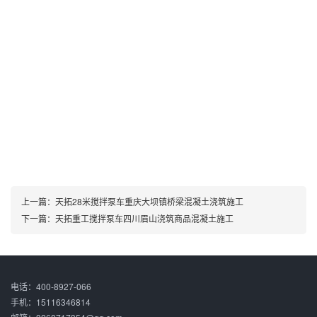
上一篇：
天拓28米搅拌泵车重庆大坝镇桥梁混凝土浇筑施工
下一篇：
天拓重工搅拌泵车四川眉山浇筑商品混凝土施工
电话：400-8927-066
手机：15116346814